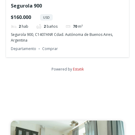
Segurola 900
$160.000
USD
2
hab
2
baños
70
m²
Segurola 900, C1407ANR Cdad. Autónoma de Buenos Aires,
Argentina
Departamento
Comprar
Powered by
Estatik