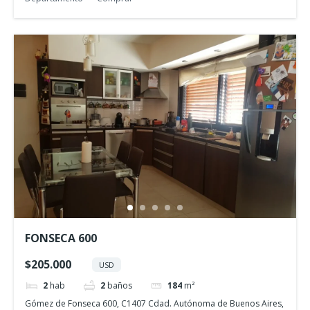
FONSECA 600
$205.000
USD
2
hab
2
baños
184
m²
Gómez de Fonseca 600, C1407 Cdad. Autónoma de Buenos Aires,