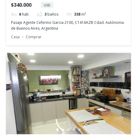
$340.000
USD
6
hab
3
baños
338
m²
Pasaje Agente Ceferino Garcia 2100, C1416AZB Cdad. Autónoma
de Buenos Aires, Argentina
Casa
Comprar