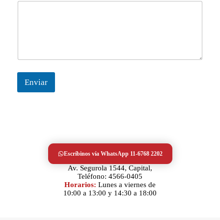
l
i
d
a
d
/
P
r
o
Enviar
v
i
n
c
i
a
Escríbinos vía WhatsApp 11-6768 2202
Av. Segurola 1544, Capital,
Teléfono: 4566-0405
Horarios:
Lunes a viernes de
10:00 a 13:00 y 14:30 a 18:00