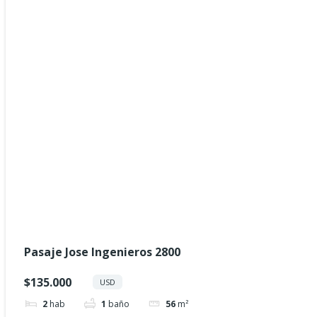
Pasaje Jose Ingenieros 2800
$135.000
USD
2
hab
1
baño
56
m²