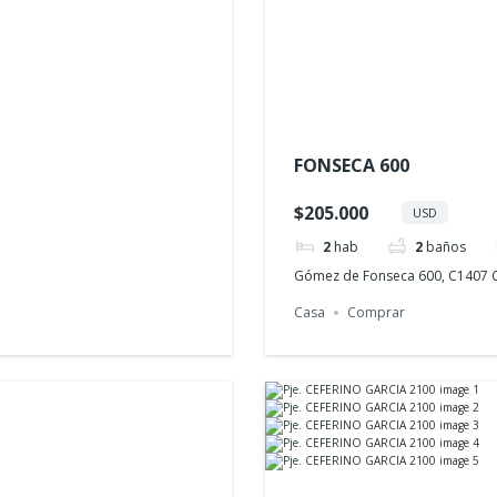
FONSECA 600
$205.000
USD
2
hab
2
baños
Gómez de Fonseca 600, C1407 C
Casa
Comprar