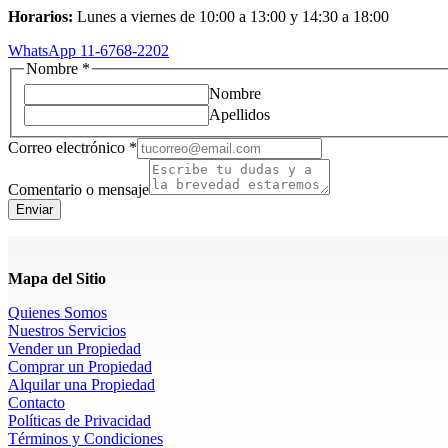
Horarios:
Lunes a viernes de 10:00 a 13:00 y 14:30 a 18:00
WhatsApp 11-6768-2202
Nombre
*
Nombre
Apellidos
electrónico
Correo electrónico
*
Correo
Nombre
Comentario o mensaje
Enviar
Mapa del Sitio
Quienes Somos
Nuestros Servicios
Vender un Propiedad
Comprar un Propiedad
Alquilar una Propiedad
Contacto
Políticas de Privacidad
Términos y Condiciones