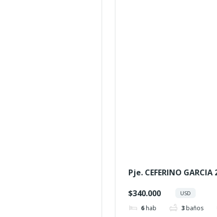
Pje. CEFERINO GARCIA 
$340.000
USD
6
hab
3
baños