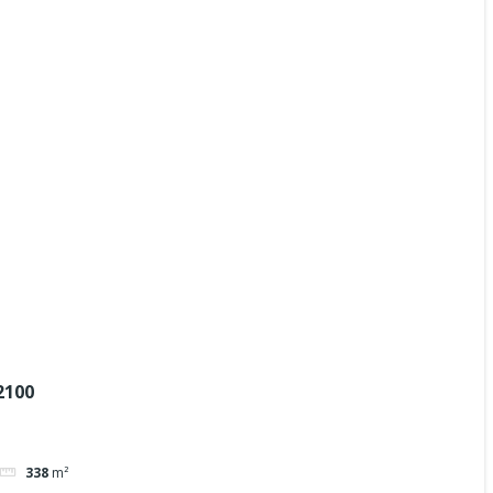
2100
338
m²